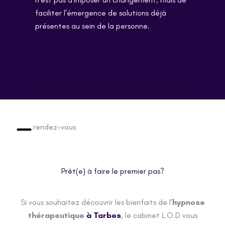
faciliter l’émergence de solutions déjà
présentes au sein de la personne.
Prendre rendez-vous en lignePrendre
rendez-vous en ligne
rendez-vous
Prêt(e) à faire le premier pas?
Si vous souhaitez découvrir les bienfaits de l’
hypnose
thérapeutique
à Tarbes
, le cabinet L.O.D vous