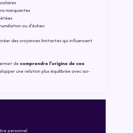
scolaires
ions marquantes
pétées
’humiliation ou d’échec
réer des croyances limitantes qui influencent
 permet de
comprendre l’origine de ces
lopper une relation plus équilibrée avec soi-
libre personnel