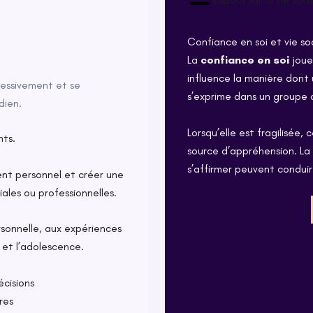
Confiance en soi et vie so
La
confiance en soi
joue
influence la manière dont 
essivement et se
s’exprime dans un groupe o
dien.
Lorsqu’elle est fragilisée,
nts.
source d’appréhension. La 
s’affirmer peuvent conduir
nt personnel et créer une
ales ou professionnelles.
ersonnelle, aux expériences
 et l’adolescence.
cisions
res