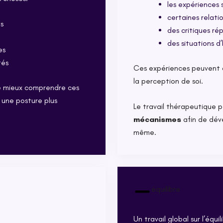
les expériences 
certaines relat
ns
des critiques ré
des situations d
es
tés
Ces expériences peuvent c
la perception de soi.
 mieux comprendre ces
une posture plus
Le travail thérapeutique
mécanismes
afin de déve
même.
équilibre
Un travail global sur l’équi