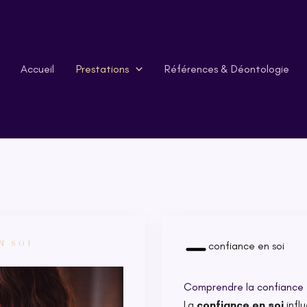
Accueil
Prestations
Références & Déontologie
N SOI
confiance en soi
Comprendre la confiance 
La
confiance en soi
infl