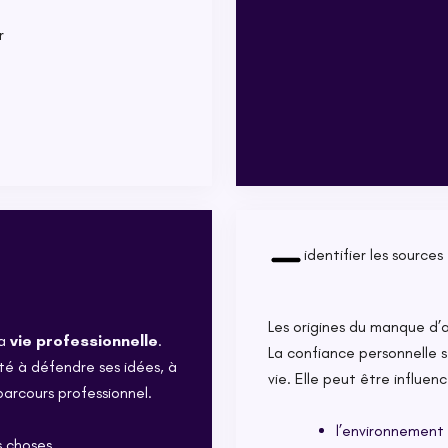
r
identifier les sources
Les origines du manque d’
la
vie professionnelle
.
La confiance personnelle s
ité à défendre ses idées, à
vie. Elle peut être influen
parcours professionnel.
l’environnement 
 choses.