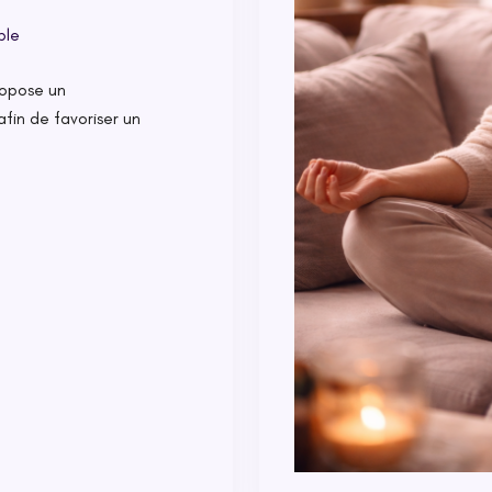
ble
ropose un
n de favoriser un