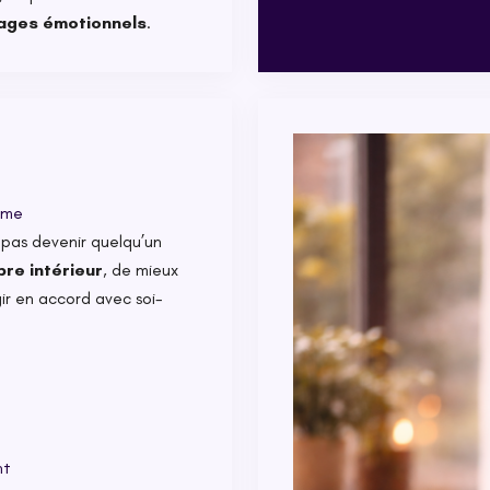
cages émotionnels
.
ême
 pas devenir quelqu’un
bre intérieur
, de mieux
ir en accord avec soi-
nt