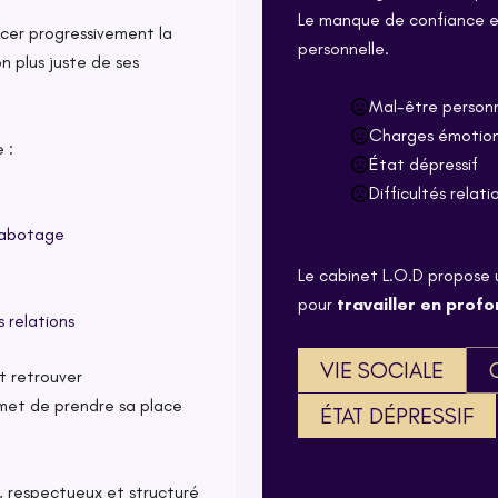
Le manque de confiance est
cer progressivement la
personnelle.
n plus juste de ses
Mal-être personn
Charges émotionn
 :
État dépressif
Difficultés relati
sabotage
Le cabinet L.O.D propose 
pour
travailler en prof
 relations
VIE SOCIALE
t retrouver
ermet de prendre sa place
ÉTAT DÉPRESSIF
, respectueux et structuré