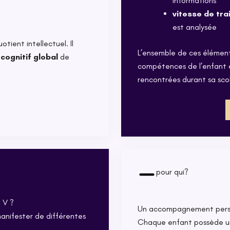
informations
vitesse de tr
est analysée
tient intellectuel. Il
L’ensemble de ces élément
l cognitif global
de
compétences de l’enfant e
rencontrées durant sa scol
pour qui?
 V ?
Un accompagnement perso
anifester de différentes
Chaque enfant possède un