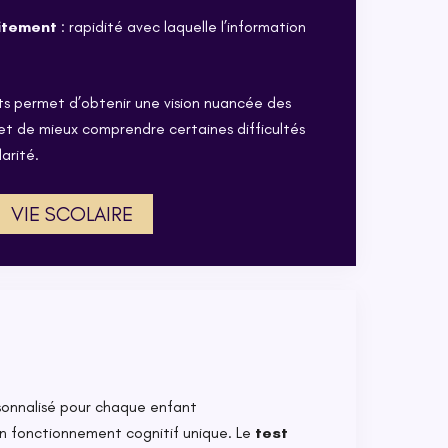
aitement
: rapidité avec laquelle l’information
s permet d’obtenir une vision nuancée des
t de mieux comprendre certaines difficultés
arité.
VIE SCOLAIRE
nnalisé pour chaque enfant
 fonctionnement cognitif unique. Le
test