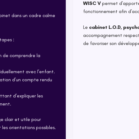
WISC V
permet d’apporte
fonctionnement afin d’ac
binet dans un cadre calme
Le
cabinet L.O.D, psych
accompagnement respectue
tapes :
de favoriser son dévelop
n de comprendre la
ividuellement avec l’enfant.
ration d’un compte rendu
tant d’expliquer les
ement.
e clair et utile pour
les orientations possibles.