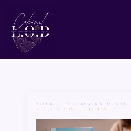
Aller
au
contenu
ACCUEIL
PSYCHOLOGUE & HYPNOTH
SCOLAIRE
WISC V – LE TEST