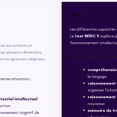
quoi?
Les différentes capacités
Le
test WISC V
explore p
fonctionnement intellectu
tiné aux enfants et
uer plusieurs dimensions
Parmi les capacités évalué
érentes épreuves adaptées
compréhensio
le langage
entes situations :
raisonnement 
organiser l’infor
raisonnement 
tentiel intellectuel
nouveaux
ention
mémoire de tr
ionnement cognitif de