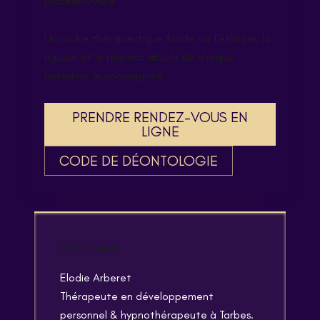
professionnels
Un cadre thérapeutique fondé sur l’éthique, la
rigueur et le respect absolu de chaque
personne accompagnée.
PRENDRE RENDEZ-VOUS EN
LIGNE
CODE DE DÉONTOLOGIE
Psychologue
Elodie Arberet
Thérapeute en développement
personnel & hypnothérapeute à Tarbes.